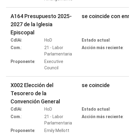
A164 Presupuesto 2025-
se coincide con enmi
2027 de la Iglesia
Episcopal
CdlAi
:
HoD
Estado actual
:
C
Com.
:
21 - Labor
Acción más reciente
:
Parlamentaria
Proponente
:
Executive
Council
X002 Elección del
se coincide
Tesorero de la
Convención General
CdlAi
:
HoD
Estado actual
:
C
Com.
:
21 - Labor
Acción más reciente
:
Parlamentaria
Proponente
:
Emily Mellott