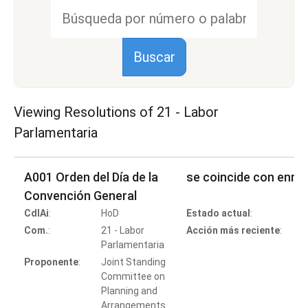
Viewing Resolutions of
21 - Labor
Parlamentaria
A001 Orden del Día de la
se coincide con enmi
Convención General
CdlAi
:
HoD
Estado actual
:
C
Com.
:
21 - Labor
Acción más reciente
:
Parlamentaria
Proponente
:
Joint Standing
Committee on
Planning and
Arrangements