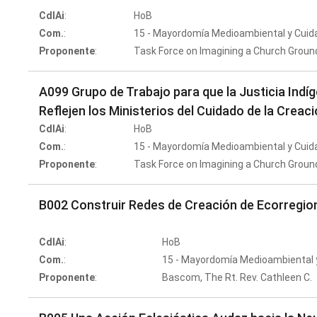
CdlAi
:
HoB
Com.
:
15 - Mayordomía Medioambiental y Cuida
Proponente
:
Task Force on Imagining a Church Grounde
A099 Grupo de Trabajo para que la Justicia In
Reflejen los Ministerios del Cuidado de la Creac
CdlAi
:
HoB
Com.
:
15 - Mayordomía Medioambiental y Cuida
Proponente
:
Task Force on Imagining a Church Grounde
B002 Construir Redes de Creación de Ecorregio
CdlAi
:
HoB
Com.
:
15 - Mayordomía Medioambiental y
Proponente
:
Bascom, The Rt. Rev. Cathleen C.