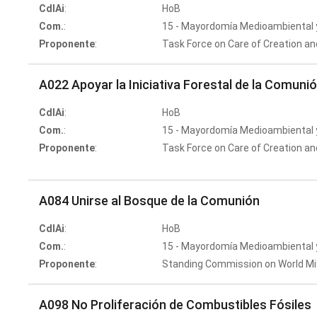
CdlAi
:
HoB
Com.
:
15 - Mayordomía Medioambiental y
Proponente
:
Task Force on Care of Creation a
A022 Apoyar la Iniciativa Forestal de la Comuni
CdlAi
:
HoB
Com.
:
15 - Mayordomía Medioambiental y
Proponente
:
Task Force on Care of Creation a
A084 Unirse al Bosque de la Comunión
CdlAi
:
HoB
Com.
:
15 - Mayordomía Medioambiental y
Proponente
:
Standing Commission on World Mi
A098 No Proliferación de Combustibles Fósiles