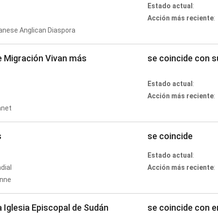
Estado actual
:
Acción más reciente
:
anese Anglican Diaspora
de Migración Vivan más
se coincide con s
Estado actual
:
Acción más reciente
:
anet
s
se coincide
Estado actual
:
dial
Acción más reciente
:
onne
a Iglesia Episcopal de Sudán
se coincide con 