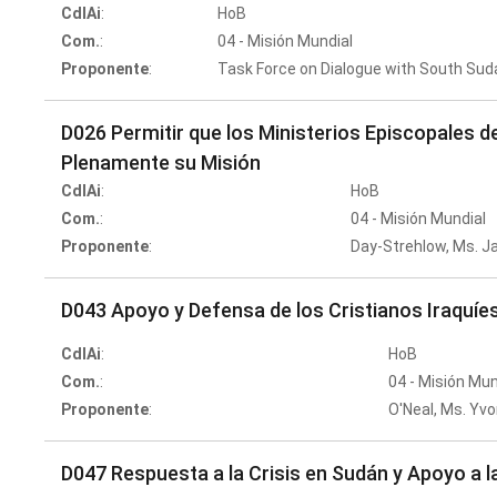
CdlAi
:
HoB
Com.
:
04 - Misión Mundial
Proponente
:
Task Force on Dialogue with South Sud
D026 Permitir que los Ministerios Episcopales 
Plenamente su Misión
CdlAi
:
HoB
Com.
:
04 - Misión Mundial
Proponente
:
Day-Strehlow, Ms. J
D043 Apoyo y Defensa de los Cristianos Iraquíe
CdlAi
:
HoB
Com.
:
04 - Misión Mun
Proponente
:
O'Neal, Ms. Yv
D047 Respuesta a la Crisis en Sudán y Apoyo a l