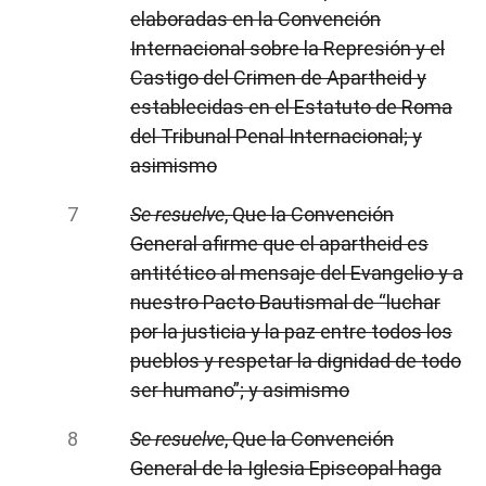
elaboradas en la Convención
Internacional sobre la Represión y el
Castigo del Crimen de Apartheid y
establecidas en el Estatuto de Roma
del Tribunal Penal Internacional; y
asimismo
Se resuelve
, Que la Convención
General afirme que el apartheid es
antitético al mensaje del Evangelio y a
nuestro Pacto Bautismal de “luchar
por la justicia y la paz entre todos los
pueblos y respetar la dignidad de todo
ser humano”; y asimismo
Se resuelve
, Que la Convención
General de la Iglesia Episcopal haga